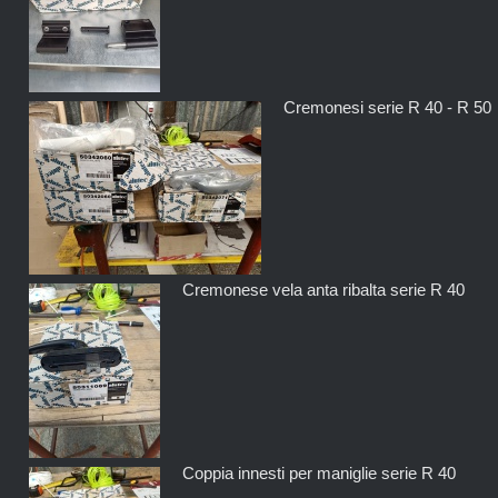
Cremonesi serie R 40 - R 50
Cremonese vela anta ribalta serie R 40
Coppia innesti per maniglie serie R 40