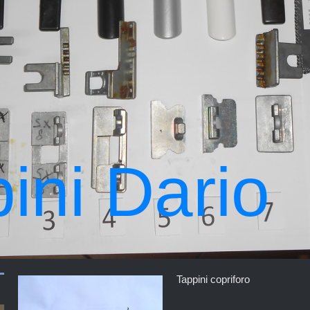
ini Dario
Tappini copriforo